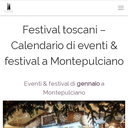
Passa al contenuto
Me
Festival toscani –
Calendario di eventi &
festival a Montepulciano
Eventi & festival di
gennaio
a
Montepulciano