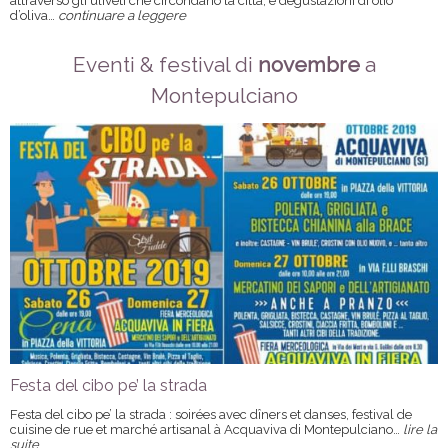
attraverso gli uliveti che circondano la città, e degustazioni di olio
d’oliva…
continuare a leggere
Eventi & festival di
novembre
a
Montepulciano
Festa del cibo pe’ la strada
Festa del cibo pe’ la strada : soirées avec dîners et danses, festival de
cuisine de rue et marché artisanal à Acquaviva di Montepulciano…
lire la
suite