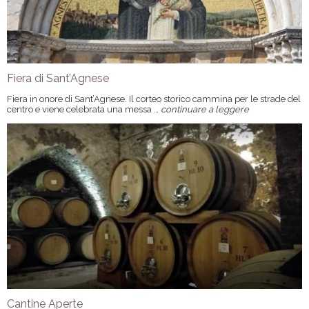
Fiera di Sant’Agnese
Fiera in onore di Sant’Agnese. Il corteo storico cammina per le strade del
centro e viene celebrata una messa …
continuare a leggere
Cantine Aperte