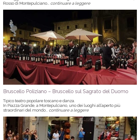
Rosso di Montepulciano…
continuare a leggere
Bruscello Poliziano – Bruscello sul Sagrato del Duomo
Tipico teatro popolare toscano e danza.
In Piazza Grande, a Montepulciano, uno dei luoghi all’aperto più
straordinari del mondo…
continuare a leggere