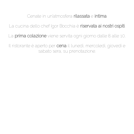
Cenate in un’atmosfera
rilassata
e
intima
.
La cucina dello chef Igor Bocchia è
riservata ai nostri ospiti
.
La
prima colazione
viene servita ogni giorno dalle 8 alle 10.
Il ristorante è aperto per
cena
il lunedì, mercoledì, giovedì e
sabato sera, su prenotazione.