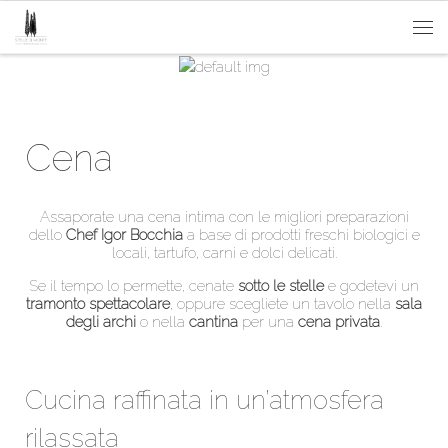
Passa al contenuto
Me
Cena
Assaporate una cena intima con le migliori preparazioni
dello
Chef Igor Bocchia
a base di prodotti freschi biologici e
locali, tartufo, carni e dolci delicati.
Se il tempo lo permette, cenate
sotto le stelle
e godetevi un
tramonto spettacolare
, oppure scegliete un tavolo nella
sala
degli archi
o nella
cantina
per una
cena privata
.
Cucina raffinata in un’atmosfera
rilassata