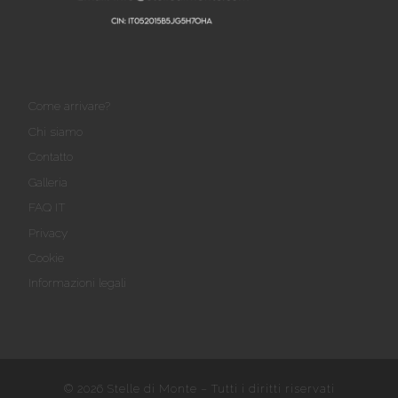
Come arrivare?
Chi siamo
Contatto
Galleria
FAQ IT
Privacy
Cookie
Informazioni legali
© 2026
Stelle di Monte
– Tutti i diritti riservati