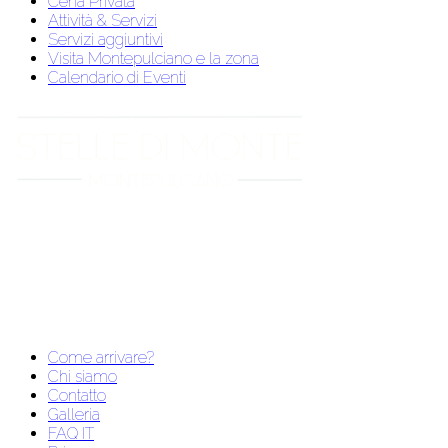
Cena Privata
Attività & Servizi
Servizi aggiuntivi
Visita Montepulciano e la zona
Calendario di Eventi
Come arrivare?
Chi siamo
Contatto
Galleria
FAQ IT