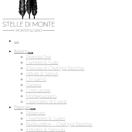
Menu
Italiano
Prenota Ora!
Camere & Suite
A tavola di Chef Igor Bocchia
Attività & Servizi
Chi siamo
Galleria
Costruzione
Montepulciano
Calendario di Eventi
Français
Réservez
Chambres & Suites
Restauration – Chef Igor Bocchia
Activités & Services