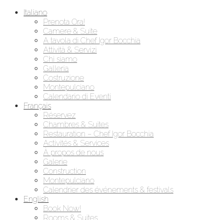
Passa
Italiano
al
Prenota Ora!
contenuto
Camere & Suite
A tavola di Chef Igor Bocchia
Attività & Servizi
Chi siamo
Galleria
Costruzione
Montepulciano
Calendario di Eventi
Français
Réservez
Chambres & Suites
Restauration – Chef Igor Bocchia
Activités & Services
À propos de nous
Galerie
Construction
Montepulciano
Calendrier des événements & festivals
English
Book Now!
Rooms & Suites