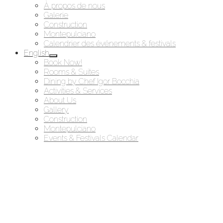
À propos de nous
Galerie
Construction
Montepulciano
Calendrier des événements & festivals
English
Book Now!
Rooms & Suites
Dining by Chef Igor Bocchia
Activities & Services
About Us
Gallery
Construction
Montepulciano
Events & Festivals Calendar