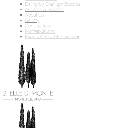
Dining by Chef Igor Bocchia
Activities & Services
About Us
Gallery
Construction
Montepulciano
Events & Festivals Calendar