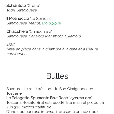
Schiàntolo
‘Grono’
100% Sangiovese
Il Molinaccio
‘La Spinosa’
Sangiovese, Merlot,
Biologique
Chiacchiera
‘Chiacchiera’
Sangiovese, Canaiolo Mammolo, Ciliegiolo
45€*
Mise en place dans la chambre à la date et à l’heure
convenues.
Bulles
Savourez le rosé pétillant de San Gimignano, en
Toscane
Le Palagetto Spumante Brut Rosé ’25esima ora’
Toscana Rosato Brut est récolté à la main et produit à
280-320 mètres d’altitude.
D’une couleur rose intense, il présente un nez doux