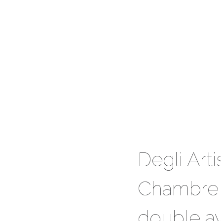
Degli Artis
Chambre
double a