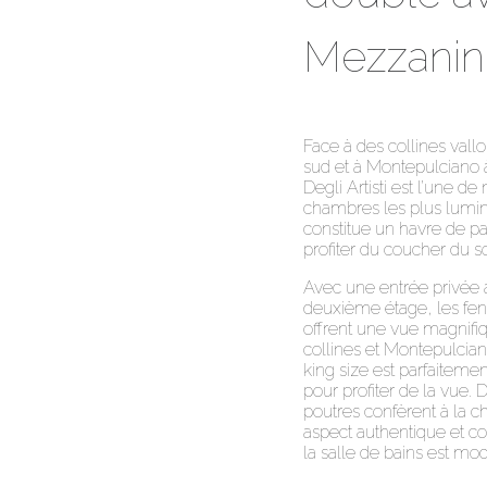
Mezzanin
Face à des collines vall
sud et à Montepulciano à
Degli Artisti est l’une de
chambres les plus lumi
constitue un havre de pa
profiter du coucher du so
Avec une entrée privée 
deuxième étage, les fen
offrent une vue magnifiq
collines et Montepulciano
king size est parfaiteme
pour profiter de la vue. 
poutres confèrent à la 
aspect authentique et co
la salle de bains est mo