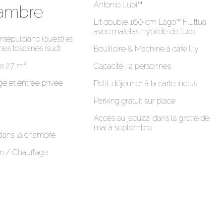
Antonio Lupi™
hambre
Lit double 160 cm Lago™ Fluttua
avec matelas hybride de luxe
tepulciano (ouest) et
ines toscanes (sud)
Bouilloire & Machine à café Illy
e 27 m².
Capacité : 2 personnes
ge et entrée privée
Petit-déjeuner à la carte inclus
Parking gratuit sur place
Accès au jacuzzi dans la grotte de
mai à septembre
 dans la chambre
on / Chauffage