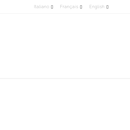
Italiano
Français
English
Passa al contenuto