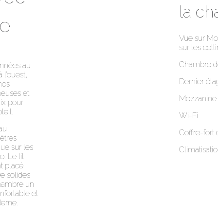
la c
e
Vue sur Mon
sur les coll
Chambre d
onnées au
 l’ouest,
Dernier éta
 nos
neuses et
Mezzanine
ix pour
leil.
Wi-Fi
au
Coffre-fort
êtres
ue sur les
Climatisati
. Le lit
nt placé
De solides
chambre un
nfortable et
derne.