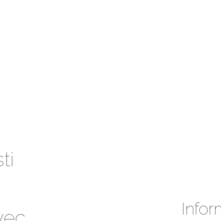
ti
Infor
vec