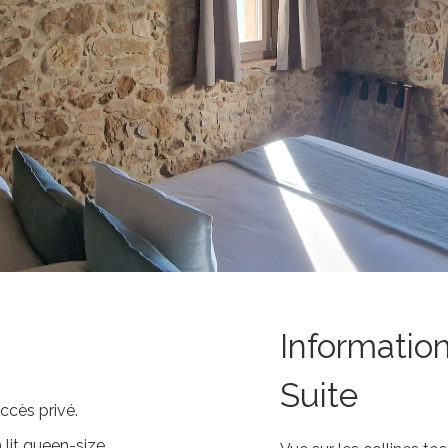
Information
Suite
accès privé.
lit queen-size,