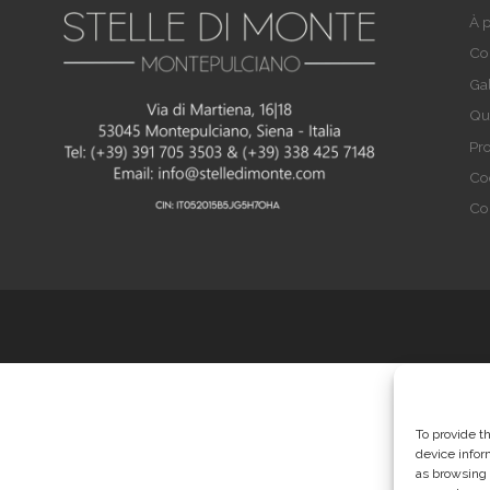
À 
Co
Gal
Qu
Pro
Co
Co
To provide t
device infor
as browsing 