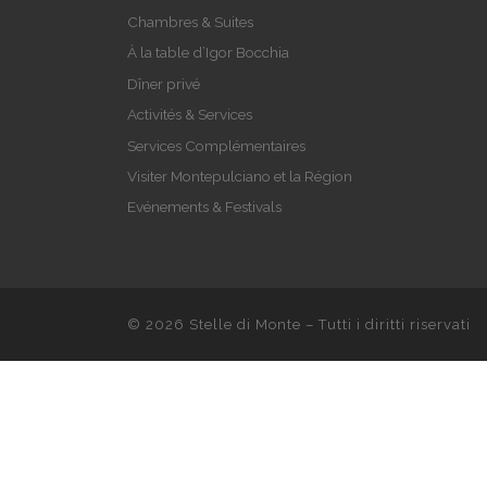
Chambres & Suites
À la table d’Igor Bocchia
Dîner privé
Activités & Services
Services Complémentaires
Visiter Montepulciano et la Région
Evénements & Festivals
© 2026
Stelle di Monte
– Tutti i diritti riservati