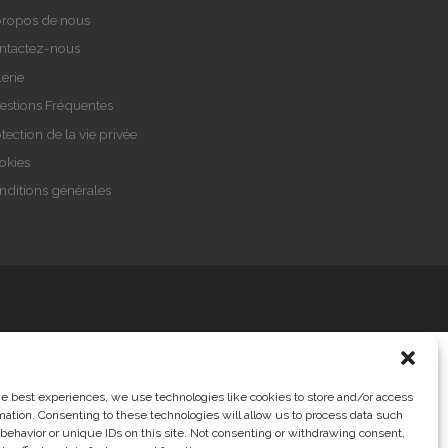
propos de nous
ntactez-nous
erie
estions Fréquentes
tection de la vie privée
okies
nditions générales
he best experiences, we use technologies like cookies to store and/or access
mation. Consenting to these technologies will allow us to process data such
behavior or unique IDs on this site. Not consenting or withdrawing consent,