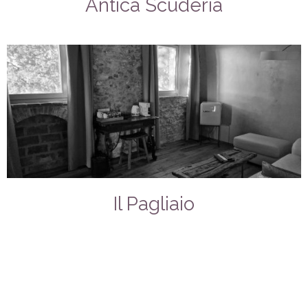
Antica Scuderia
Il Pagliaio