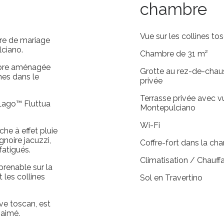
chambre
Vue sur les collines to
ire de mariage
ciano.
Chambre de 31 m²
mbre aménagée
Grotte au rez-de-chau
nes dans le
privée
Terrasse privée avec v
 Lago™ Fluttua
Montepulciano
Wi-Fi
he à effet pluie
noire jacuzzi,
Coffre-fort dans la ch
fatigués.
Climatisation / Chauff
prenable sur la
 les collines
Sol en Travertino
ve toscan, est
 aimé.