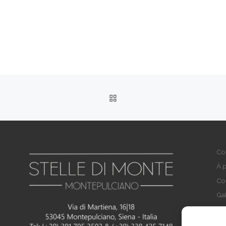
RITORNA ALLA LISTA DEG
Co
À 
Co
Gal
Qu
Pro